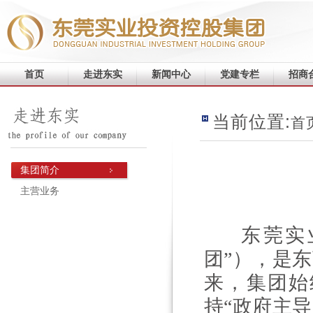
首页
走进东实
新闻中心
党建专栏
招商
当前位置:
首
集团简介
主营业务
东莞实
团”），是东
来，集团始
持“政府主