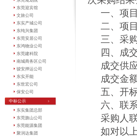
次采购结果
东莞规划院
东莞迎宾馆
一、
项
文旅公司
东实产城公司
二、
项
东纯兴集团
三、
采
东莞安居公司
东鸿物业公司
四、成
东莞建科院
南城商务区公司
成交供
骏安押运公司
成交金
东实开能
东世宏公司
五、开
保安公司
中标公示
六、联
东实集团总部
采购人
东莞旗山公司
东莞能源集团
如对以
聚润达集团